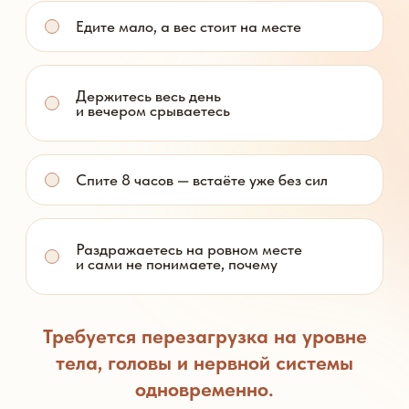
Это про вас, если:
у вас кортизоловый живот: растёт, даже когда
01
вы не переедаете
вечером накатывает жор, и сила воли просто
02
отключается
по утрам лицо и ноги отёчные, к вечеру
03
тяжесть только нарастает
вы едите мало, тренируетесь, а вес стоит