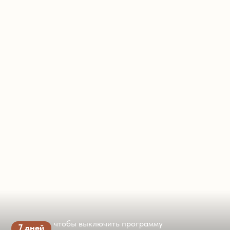
чтобы выключить программу
7 дней
«выживание» и включить «жизнь»
ПЕРЕЗАГРУЗКА
Тело не предаёт вас
Оно выполняет древнюю программу —
беречь ресурс на чёрный день. Беда в том,