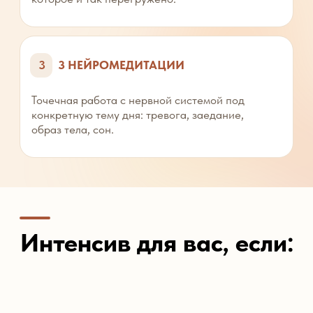
Как это происходит
ЭФИР №1
1
Устала просыпаться уставшей
Даже когда вы всё делаете правильно.
3 НЕЙРОМЕДИТАЦИЙ
2
Зачем телу выгодно быть усталым
Разбираемся со вторичной выгодой усталости.
3 НЕЙРОМЕДИТАЦИЙ
3
3 протокола здоровья
Конкретные шаги на утро, день и вечер, чтобы
энергия перестала проваливаться
ЭФИР №2
4
Кортизоловый живот и вечерний жор
Которые маскируются под усталость.
ЭФИР №3
5
ЖКТ и тревога
Разбираем, что именно с вами происходит.
ЭФИР ВЕРОНИКИ
6
Выдача полной системы тренировок
Авторская методика целиком.