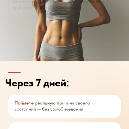
На интенсиве вы:
Это очередной марафон похудения?
Нет. Здесь не про дефицит калорий, а про то,
почему тело держится за вес и тревогу — и как
снять этот режим защиты и психологически,
и биологически.
Сколько времени нужно в день?
10−15 минут на материалы + участие
в записях эфира.
Я уже была на десятках программ,
не уверена, что сработает.
Большинство программ работают либо только
с телом, либо только с головой. Перезагрузка
работает с обоими сразу — именно поэтому
остальное обычно и не держится надолго.