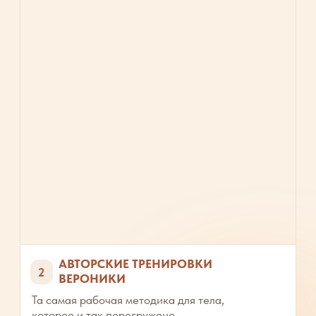
Через 7 дней:
Поймёте
реальную причину своего
состояния — без самобичевания
Получите
конкретные шаги от специалистов
и проверенную систему тренировок
Почувствуете
первую разницу:
в энергии, сне, тревожности, отёках