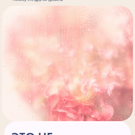
Люди реагируют иначе:
больше
уважения, тепла
и притяжения
Выглядите спокойнее,
увереннее,
привлекательнее —
Возможности
и это считывается сразу
начинают сами
находить вас
Утро без тревоги
и
напряжения
Реакции мягкие,
Тело спокойно
, нет
а не взрывные
внутренней войны
ВНУТРИ:
Вы не выживаете —
вы живёте
🤍
Самоценность
ощущается телесно,
а не «через
доказательства»