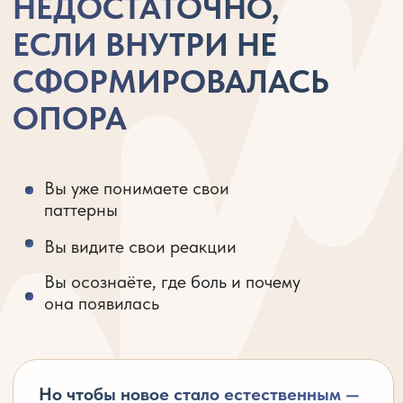
Но чтобы новое стало естественным —
психике нужно не "знание",
а
перепроживание в глубине
, там,
где когда-то и возникла защита.
Для кого подойдет
ДЛЯ ТЕХ, КТО УЖЕ
НА ПУТИ И ГОТОВ
К УСТОЙЧИВОСТИ
Уже сделали шаг внутрь себя
и хотите укрепить результат