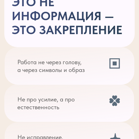
Деньги приходят
легче,
потому что вы
Новый уровень
перестаёте брать «из
стандартов:
стиль,
нехватки»
окружение, забота о
себе, вкус к жизни
Реальность откликается:
подарки, внимание,
материальные апгрейды
Появляется лёгкость
просить и получать
(без чувства вины)
Отношения перестают быть
«игрой на выживание» —
появляются зрелые мужчины
и качественный выбор
ЭТО ТОТ МОМЕНТ, КОГДА ВЫ
НЕ «РАБОТАЕТЕ НАД СОБОЙ»
—
ВЫ ЖИВЁТЕ НОВЫМ
СЦЕНАРИЕМ, И МИР