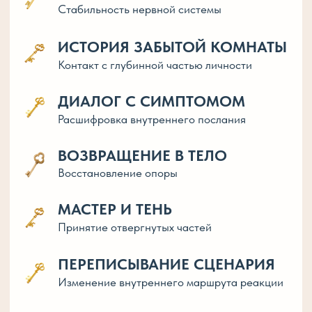
Внутренняя опора
ощущается телесно
Психика перестаёт возвращать
старый режим
Сценарии не преодолеваются,
они просто иссякают
ПРОСТО.
БЕРЕЖНО.