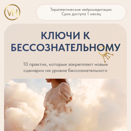
Терапевтические нейромедитации.
Срок доступа 1 месяц
КЛЮЧИ К
БЕССОЗНАТЕЛЬНОМУ
10 практик, которые закрепляют новые
сценарии на уровне бессознательного
Это не быстрые техники и не поверхностные
медитации. Это бережный доступ к глубинным
слоям психики, где формируются реакции, выбор
и чувство «как я живу внутри себя»