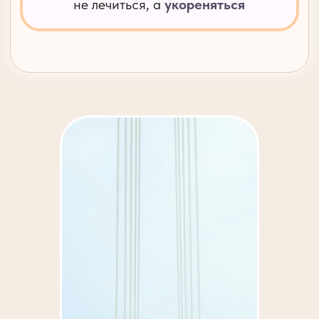
Стабильность нервной системы
ИСТОРИЯ ЗАБЫТОЙ КОМНАТЫ
Контакт с глубинной частью личности
ДИАЛОГ С СИМПТОМОМ
Расшифровка внутреннего послания
ВОЗВРАЩЕНИЕ В ТЕЛО
Восстановление опоры
МАСТЕР И ТЕНЬ
Принятие отвергнутых частей
ПЕРЕПИСЫВАНИЕ СЦЕНАРИЯ
Изменение внутреннего маршрута реакции
СВИДЕТЕЛЬ
Мягкое высвобождение боли прошлого
ПЕСОЧНЫЕ ЧАСЫ
Интеграция прожитого опыта
ВНУТРЕННИЙ РЕБЁНОК