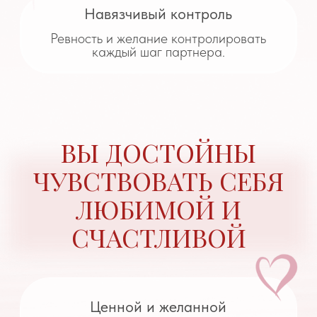
Расслабленной и вдохновлённой
В отношениях, которые наполняют.
Выбранной и уважаемой
С принятыми границами, услышанными
чувствами и желаниями
Я СОБРАЛА ДЛЯ ВАС
НЕЙРОМЕДИТАЦИИ,
КОТОРЫЕ МЯГКО
РАБОТАЮТ
С НАШИМ
ПОДСОЗНАНИЕМ
При этом убирают старые сценарии,