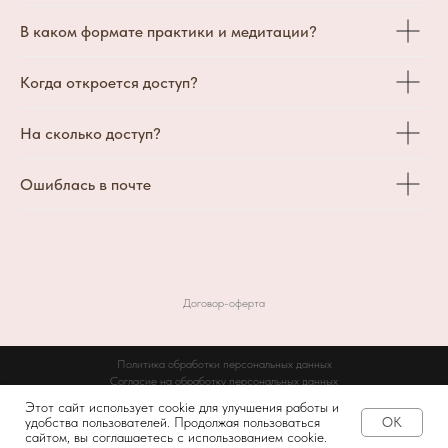
В каком формате практики и медитации?
Когда откроется доступ?
На сколько доступ?
Ошиблась в почте
Договор-оферта
Политика обработки персональных данных
Согласие на обработку персональных данных
Согласие на получение рекламной информации
Этот сайт использует cookie для улучшения работы и
удобства пользователей. Продолжая пользоваться
OK
ИП Сипкина В.В. ИНН 381808975425
сайтом, вы соглашаетесь с использованием cookie.