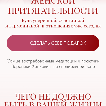
СДЕЛАТЬ СЕБЕ ПОДАРОК
Самые востребованные медитации и практики
Вероники Хацкевич по специальной цене
ЧЕГО НЕ ДОЛЖНО
БЫТЬ В ВАШЕЙ ЖИЗНИ
В 2026 ГОДУ:
Страх одиночества
Ощущение пустоты, когда
партнера нет рядом.
Тревожные привязанности
Постоянные переживания о том,
что вас разлюбят.
Эмоциональная усталость