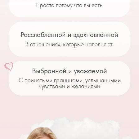
возвращая вас к своей естесвенной природе, в
состояние женственности, нежности и
лёгкости.
Нейромедитация
«Мужчина мечты»
Нейромедитация
«Страх статуса
мужчины»
Нейромедитация
«Дом мечты»
Пакет нейромедитаций
«Настройка судьбы»
Подробнее →