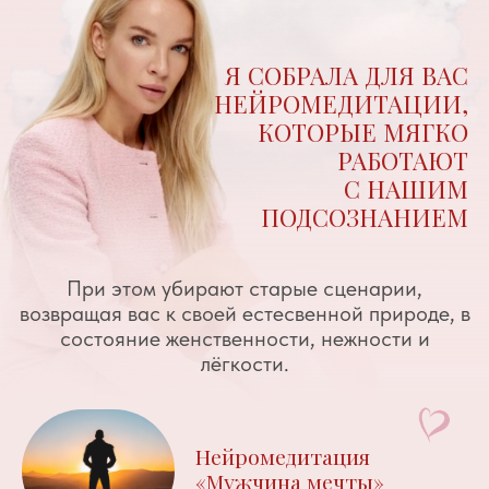
Пакет нейромедитаций
«Как приручить
дракона 3»
Подробнее →
Пакет нейромедитаций
«Код женщины» ДЕМО
Подробнее →
Доступ к покупке
завершен
По всем вопрсоам можете обратиться
в службу поддержки: