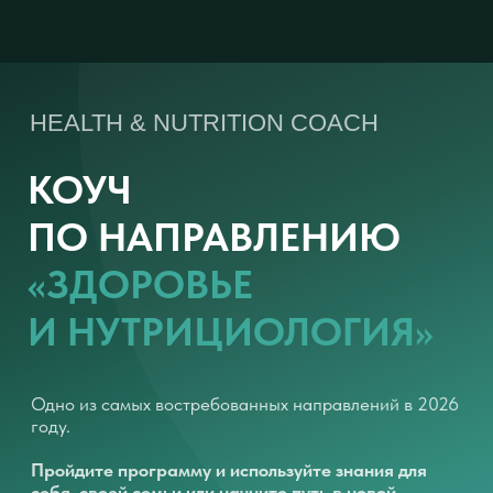
HEALTH & NUTRITION COACH
КОУЧ
ПО НАПРАВЛЕНИЮ
«ЗДОРОВЬЕ
И НУТРИЦИОЛОГИЯ»
Одно из самых востребованных направлений в 2026
году.
Пройдите программу и используйте знания для
себя, своей семьи или начните путь в новой
профессии.
Большинство специалистов по здоровью работают
с одним кусочком пазла. Вы будете видеть картину
целиком: питание, психика и тело одновременно.
Именно поэтому вы будете получать устойчивые
результат там, где другие специалисты бессильны.