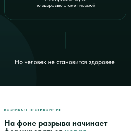
Эта программа для вас,
если вы
узнаёте себя
хотя бы в одном из этих
сценариев:
Вы хотите освоить новую
профессию, но не понимаете,
куда идти
У вас нет ощущения, что текущая работа это
надолго. Вы понимаете, что хотите что-то более
живое, современное и востребованное.
При этом:
не хотите пустую профессию;
не хотите разбираться годами без результата;
важно, чтобы это имело реальный спрос
и доход.
Вам нужна понятная система входа в профессию