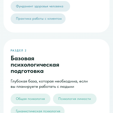
2015 г.
2023 г.
прогноз
2030 г.
Рост почти в 2 раза за 15 лет
Но важнее — за счёт чего он происходит: медицина
не закрывает вопрос качества жизни, а новый
сегмент — коучинг по направлению «Здоровье
и нутрициология» (Health & Lifestyle Coaching) —