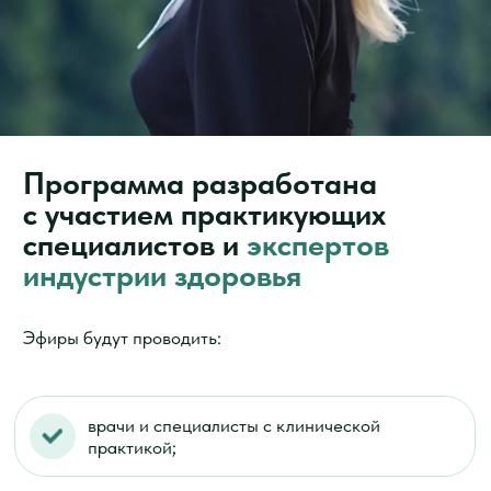
Доступ ко всей базе знаний
Системная программа: психология,
нутрициология, поведенческие изменения
и здоровье — всё в одном месте.
Пошаговая система
Материал выстроен последовательно —
от понимания человека к работе
с реальными изменениями.
Практика
Вы не просто изучаете теорию,
а можете применять знания сразу.