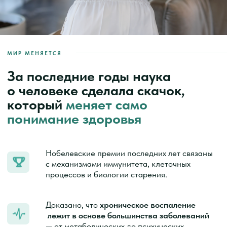
дофамина, зависимости и формирования
привычек.
Доказано, что
хронический стресс меняет
работу мозга и тела на уровне физиологии.
ИНФОРМАЦИЯ СТАЛА ДОСТУПНА КАК НИКОГДА
Мы живем в точке, где уровень
знаний о человеке максимальный
за всю историю.
А уровень
применения этих знаний —
минимальный
Люди знают больше, чем когда-либо, и при
этом не могут держать режим, срываются,
возвращаются в прежнее состояние.