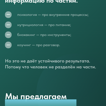
РАЗДЕЛ 2
Базовая
психологическая
подготовка
Глубокая база, которая необходима, если
вы планируете работать с людьми
Общая психология
Психология личности
Гуманистическая психология
Экзистенциальная психология
РАЗДЕЛ 3
Психология бизнеса
и управления
Практические навыки, необходимые для
качественной организации всех процессов
Предпринимательство
Психология управления