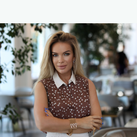
МИР МЕНЯЕТСЯ
За последние годы наука
о человеке сделала скачок,
который
меняет само
понимание здоровья
Нобелевские премии последних лет связаны
с механизмами иммунитета, клеточных
процессов и биологии старения.
Доказано, что
хроническое воспаление
лежит в основе большинства заболеваний
— от метаболических до психических.
Микробиом признан отдельной системой,
влияющей на иммунитет, вес, поведение
и даже риск депрессии.
Исследования показывают:
сон напрямую
влияет на гормоны, аппетит, когнитивные
функции и психическое состояние.
Нейробиология детально описала механизмы