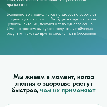
Мы живем в момент, когда
знания о здоровье растут
быстрее,
чем их применяют
преждевременных смертей
вызваны хроническими
неинфекционными заболеваниями,
основные факторы риска
которых — образ жизни (ВОЗ)
людей регулярно испытывают
хроническую усталость и стресс
людей реально придерживаются