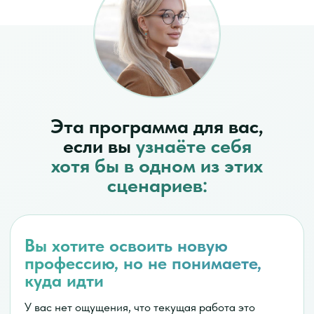
И есть ощущение:
Я понимаю, как надо, но не живу так
КОМПЛЕКСНЫЙ ПОДХОД
Большинство программ
на рынке дают
информацию по частям:
психология — про внутренние процессы;
нутрициология — про питание;
биохакинг — про инструменты;
коучинг — про разговор.
Но это не даёт устойчивого результата.
Потому что человек не разделён на части.