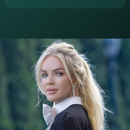
ФОРМАТ
Коучинг по здоровью
и нутрициологии — это:
Онлайн-формат
Проходите программу в удобном темпе,
не выпадая из жизни. Гибкий формат без
жёстких рамок.